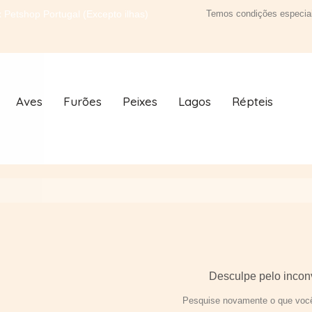
 Petshop Portugal (Excepto ilhas)
Temos condições especiai
Aves
Furões
Peixes
Lagos
Répteis
Desculpe pelo incon
Pesquise novamente o que você