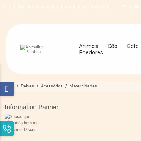
918 553 975 (chamada para rede móvel nacional)
Animallux
Animais
Cão
Gato
Roedores
Início
Peixes
Acessórios
Maternidades
Information Banner