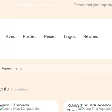
 Petshop Portugal (Excepto ilhas)
Temos condições especiai
Aves
Furões
Peixes
Lagos
Répteis
Aquecimento
ento
2 produtos.
 Herp Lâmpada
Xiang Ting Aquecedor
Para...