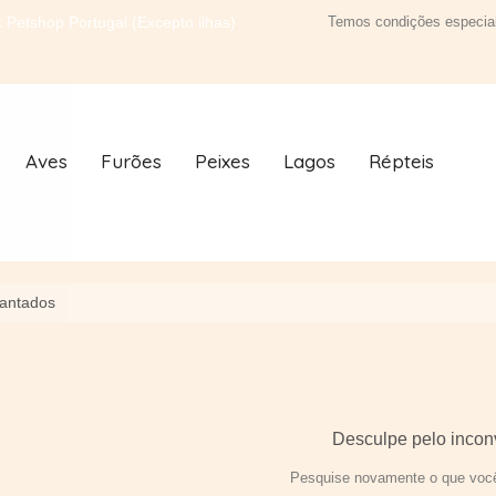
 Petshop Portugal (Excepto ilhas)
Temos condições especiai
Aves
Furões
Peixes
Lagos
Répteis
lantados
Desculpe pelo incon
Pesquise novamente o que você