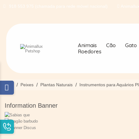
918 553 975 (chamada para rede móvel nacional)
Animallux
Animais
Cão
Gato
Roedores
Início
Peixes
Plantas Naturais
Instrumentos para Aquários P
Information Banner