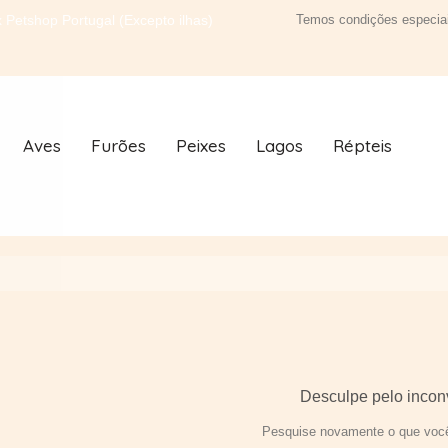
 Petshop Portugal (Excepto ilhas)
Temos condições especiai
Aves
Furões
Peixes
Lagos
Répteis
Desculpe pelo incon
Pesquise novamente o que você