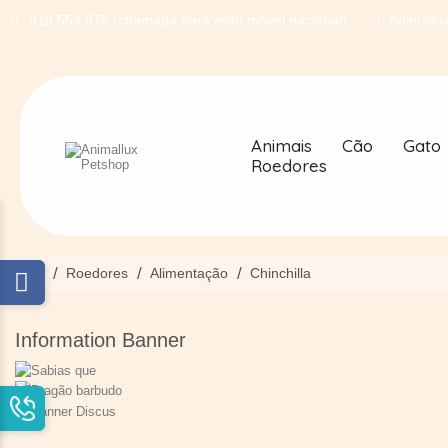
918 553 975 (chamada para rede móvel nacional)
Animallux
Animais
Cão
Gato
Roedores
Início
Roedores
Alimentação
Chinchilla
Information Banner