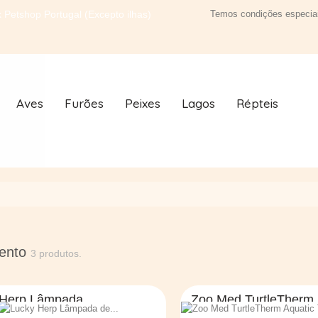
 Petshop Portugal (Excepto ilhas)
Temos condições especiai
Aves
Furões
Peixes
Lagos
Répteis
ento
3 produtos.
 Herp Lâmpada
Zoo Med TurtleTherm
Aquatic...