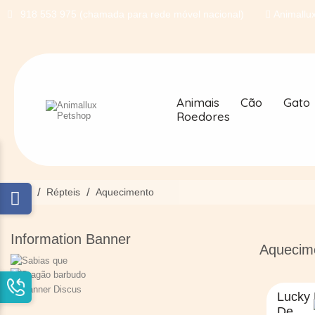
918 553 975 (chamada para rede móvel nacional)
Animallux
Animais
Cão
Gato
Roedores
Início
Répteis
Aquecimento
Information Banner
Aquecim
Lucky
De...